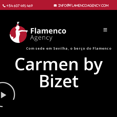
info@flamencoagency.com
+34 607 491 469
Com sede em Sevilha, o berço do Flamenco
Carmen by
Bizet