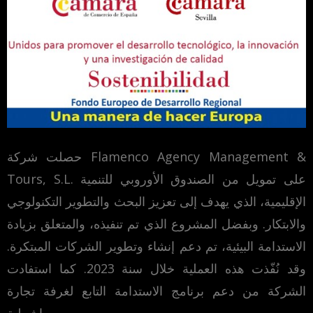
حصلت شركة Flamenco Agency Management &
Tours, S.L. على تمويل من الصندوق الأوروبي للتنمية
الإقليمية، الذي يهدف إلى تعزيز البحث والتطوير التكنولوجي
والابتكار. وبفضل المشروع الذي تم تنفيذه، والمتعلق بزيادة
الاستدامة البيئية، تم دعم إنشاء وتطوير الشركات المبتكرة.
وقد نُفّذت هذه العملية خلال سنة 2023. كما استفادت
الشركة من دعم برنامج الاستدامة التابع لغرفة تجارة