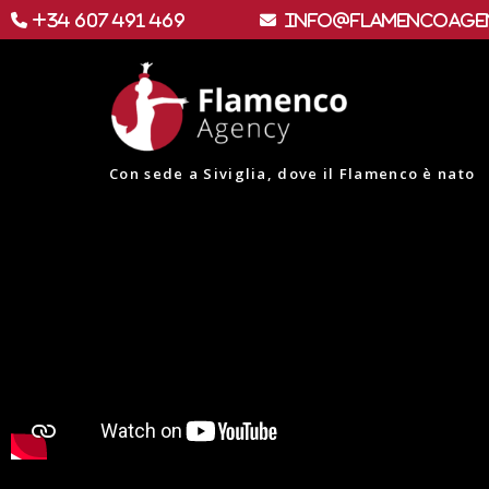
+34 607 491 469
info@flamencoage
Con sede a Siviglia, dove il Flamenco è nato