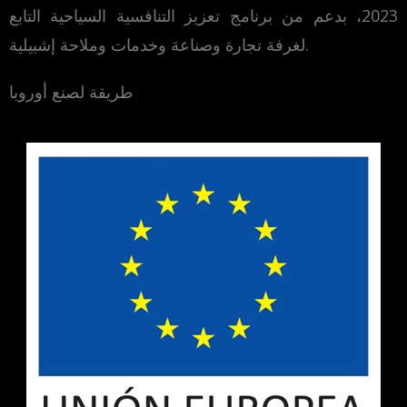
2023، بدعم من برنامج تعزيز التنافسية السياحية التابع
لغرفة تجارة وصناعة وخدمات وملاحة إشبيلية.
طريقة لصنع أوروبا