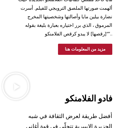
ألهمت صورتها الملصق الترويجي للفيلم. أسرت
نضارة بيلين مايا وأصالتها وشخصيتها المخرج
المرموق ، الذي برر اختياره بعبارة بليغة بقوله
“[رقصها] لا يبدو كرقص الفلامنكو”..
مزيد من المعلومات هنا
فادو الفلامنكو
أفضل طريقة لعرض الثقافة في شبه
الجزيرة الايبيرية تتجلّى في قوة أغاني