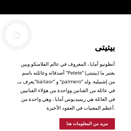
بيتيتى
أنطونيو أمايا ، المعروف في عالم الفلامنكو وبين
أصدقائه وعائلته باسم “Petete” (بيتيتى) يعتبر ما
يعرف بــ”bailaor” و “palmero” من إشبيلية. ولد
في عائلة من الفنانين وواحدة من هؤلاء الفنانيين
في العائلة هي ريميديوس أمايا ، وهي واحدة من
أعظم المغنيات في العقود الأخيرة.
مزيد من المعلومات هنا