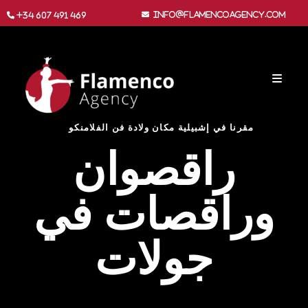
info@flamencoagency.com
+34 607 491 469
مقرنا في إشبيلية مكان ولادة فن الفلامنكو
راقصوان
وراقصات في
جولات