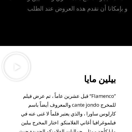
و بإمكانا أن نقدم هذه العروض عند الطلب
بيلين مايا
قبل عشرين عاماً ، تم عرض فيلم “Flamenco”
والمعروف أيضاً باسم cante jondo للمخرج
كارلوس ساورا ، والذي يعتبر فلماً لا غنى عنه في
فيلموغرافيا أغاني الفلامنكو. اختار المخرج بيلين
مايا كأحد ممثلي جماليات الفلامنكو الجديدة حيث