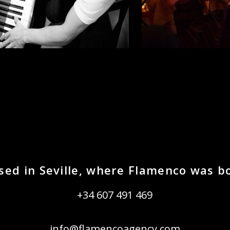
sed in Seville, where Flamenco was b
+34 607 491 469
info@flamencoagency.com