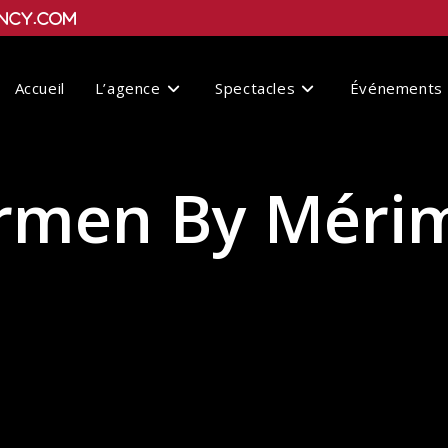
ncy.com
Accueil
L’agence
Spectacles
Événements
rmen By Méri