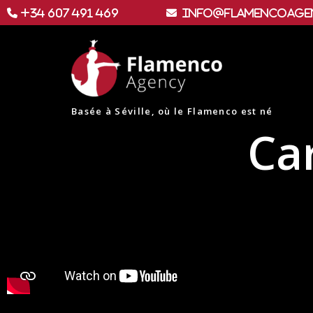
+34 607 491 469
info@flamencoage
Basée à Séville, où le Flamenco est né
Ca