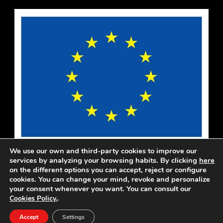
We use our own and third-party cookies to improve our
services by analyzing your browsing habits. By clicking
here
on the different options you can accept, reject or configure
cookies. You can change your mind, revoke and personalize
your consent whenever you want. You can consult our
首页
关于我们
作品
各类活动
最新动态
.
Cookies Policy.
联系资讯
Privacy
Cookies
Accept
Settings
© 2024 Flamenco Agency