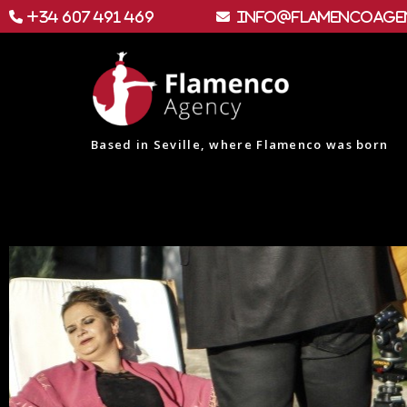
+34 607 491 469
info@flamencoage
Based in Seville, where Flamenco was born