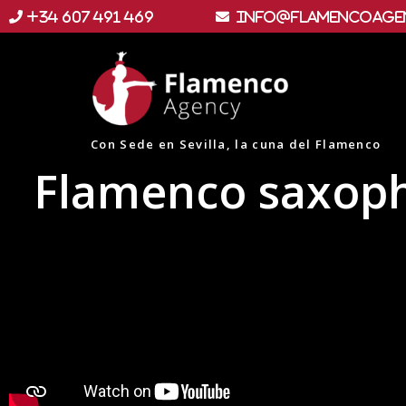
+34 607 491 469
info@flamencoage
Con Sede en Sevilla, la cuna del Flamenco
Flamenco saxoph