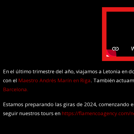
En el último trimestre del año, viajamos a Letonia en d
con el
Maestro Andrés Marín en Riga
. También actua
Barcelona.
Estamos preparando las giras de 2024, comenzando 
seguir nuestros tours en
https://flamencoagency.com/n