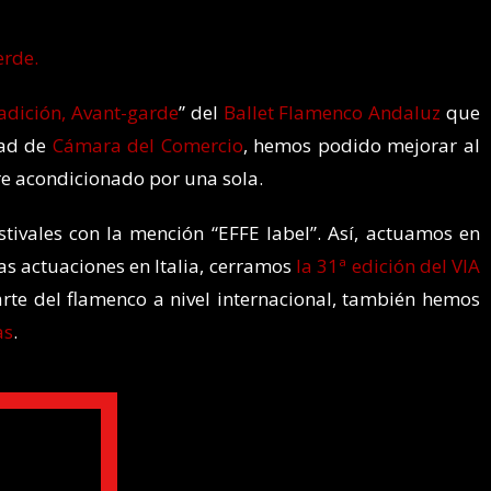
erde.
adición, Avant-garde
” del
Ballet Flamenco Andaluz
que
dad de
Cámara del Comercio
, hemos podido mejorar al
ire acondicionado por una sola.
stivales con la mención “EFFE label”. Así, actuamos en
as actuaciones en Italia, cerramos
la 31ª edición del VIA
 arte del flamenco a nivel internacional, también hemos
as
.