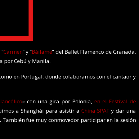
 “
Carmen
” y “
Báilame
” del Ballet Flamenco de Granada,
ra por Cebú y Manila.
 como en Portugal, donde colaboramos con el cantaor y
lancólico
» con una gira por Polonia,
en el Festival de
 fuimos a Shanghái para asistir a
China SPAF
y dar una
co. También fue muy conmovedor participar en la sesión