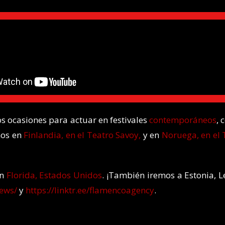
os ocasiones para actuar en festivales
contemporáneos
, 
mos en
Finlandia, en el Teatro Savoy,
y en
Noruega, en el
en
Florida, Estados Unidos
. ¡También iremos a Estonia, 
ews/
y
https://linktr.ee/flamencoagency
.