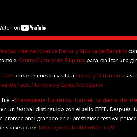
Festival Internacional de Danza y Música de Bangkok
con
como el
Centro Cultural de Filipinas
para realizar una gi
n
taller
durante nuestra visita a
Suecia y Dinamarca
, así
tival de Fado, Flamenco y Cante Alentejano.
 fue «
Shakespeare Flamenco. Hamlet, la danza del me
 en un festival distinguido con el sello EFFE. Después,
deo promocional grabado en el prestigioso festival pola
 de Shakespeare:
https://youtu.be/fRnwD0eLeqM