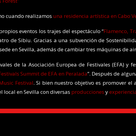
 Forest”
omo cuando realizamos
una residencia artística en Cabo V
ropios eventos los trajes del espectáculo “
Flamenco, Tr
atro de Sibiu. Gracias a una subvención de Sostenibili
 o sede en Sevilla, además de cambiar tres máquinas de a
ales de la Asociación Europea de Festivales (EFA) y fe
Festivals Summit de EFA en Peralada
”. Después de algun
Music Festival
. Si bien nuestro objetivo es promover el
local en Sevilla con diversas
producciones
y
experienci