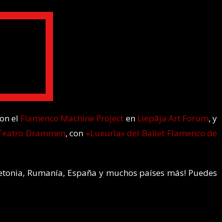
con el
Flamenco Machine Project
en
Liepāja Art Forum
, y
 Teatro Drammen
, con
«Luxurîa» del Ballet Flamenco de
Letonia, Rumanía, España y muchos países más! Puedes